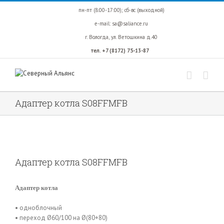
пн-пт (8:00-17:00);
сб-вс (выходной)
e-mail:
sa@saliance.ru
г. Вологда,
ул. Ветошкина д.40
тел. +7 (8172) 75-13-87
Адаптер котла S08FFMFB
Адаптер котла S08FFMFB
Адаптер котла
• одноблочный
• переход Ø60/100 на Ø(80+80)