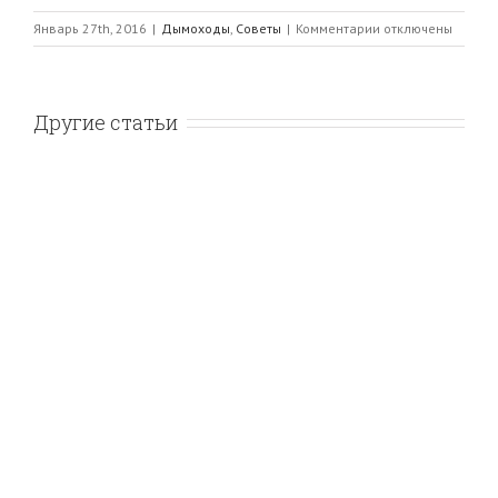
к
Январь 27th, 2016
|
Дымоходы
,
Советы
|
Комментарии
отключены
записи
Выбор
дымохода
из
Другие статьи
нержавеющей
стали